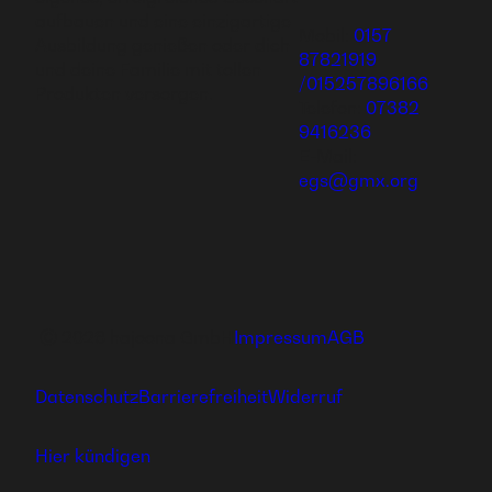
aufbauen und eine einzigartige
Mobil:
0157
Ausbildung genießen oder dich
87821919
und deine Familie mit tollen
/015257896166
Produkten versorgen.
Telefon:
07382
9416236
E-Mail:
egs@gmx.org
Ⓒ 2026 hajoona GmbH
Impressum
AGB
Datenschutz
Barrierefreiheit
Widerruf
Hier kündigen