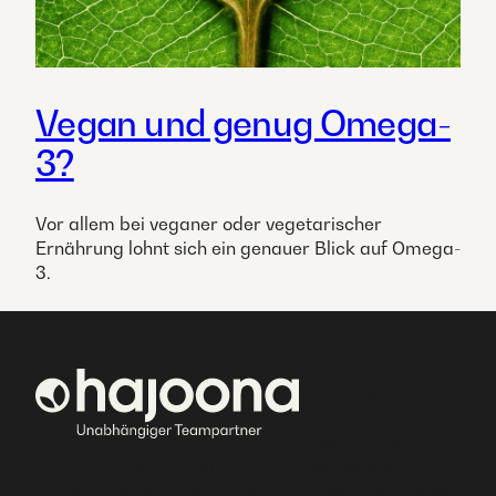
Vegan und genug Omega-
3?
Vor allem bei veganer oder vegetarischer
Ernährung lohnt sich ein genauer Blick auf Omega-
3.
Falter-Alb
Erwin Falter
Alte Straße 4
Bei hajoona kannst du dein
72587 Römerstein
eigenes, erfolgreiches Geschäft