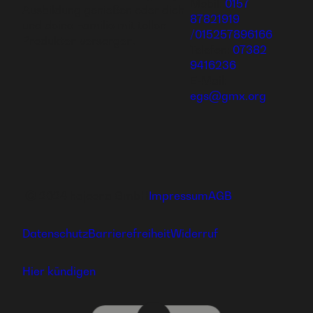
Mobil:
0157
Ausbildung genießen oder dich
87821919
und deine Familie mit tollen
/015257896166
Produkten versorgen.
Telefon:
07382
9416236
E-Mail:
egs@gmx.org
Ⓒ 2024 hajoona GmbH
Impressum
AGB
Datenschutz
Barrierefreiheit
Widerruf
Hier kündigen