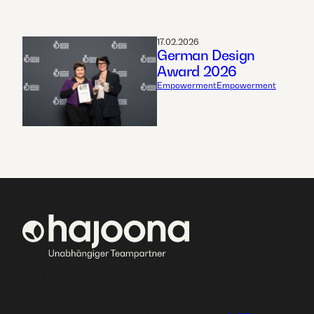
17.02.2026
German Design
Award 2026
Empowerment
Empowerment
Falter-Alb
Erwin Falter
Alte Straße 4
Bei hajoona kannst du dein
72587 Römerstein
eigenes, erfolgreiches Geschäft
aufbauen und eine einzigartige